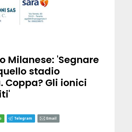
o Milanese: 'Segnare
quello stadio
 Coppa? Gli ionici
ti'
p
Telegram
Email