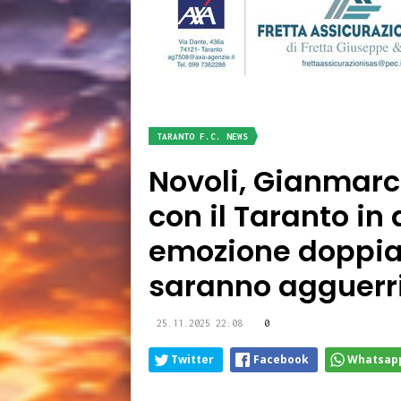
TARANTO F.C. NEWS
Novoli, Gianmarc
con il Taranto in 
emozione doppia.
saranno agguerri
25.11.2025 22:08
0
Twitter
Facebook
Whatsap