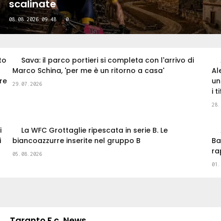
sua storia
31.07.2026 21:18
0
to
Sava: il parco portieri si completa con l'arrivo di
Marco Schina, 'per me è un ritorno a casa'
Al
re
un
29.07.2026
i t
28.
i
La WFC Grottaglie ripescata in serie B. Le
i
biancoazzurre inserite nel gruppo B
Ba
ra
05.08.2026
01.
Taranto F.c. News