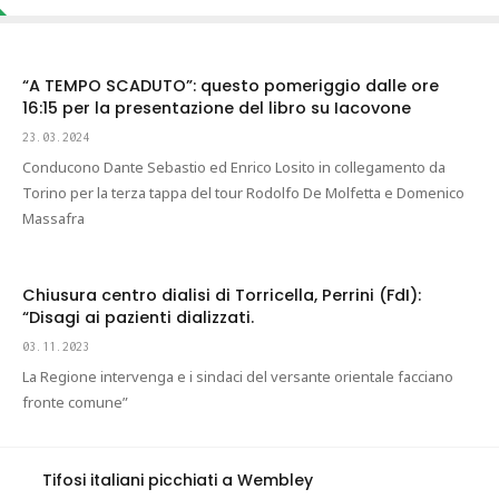
“A TEMPO SCADUTO”: questo pomeriggio dalle ore
16:15 per la presentazione del libro su Iacovone
23.03.2024
Conducono Dante Sebastio ed Enrico Losito in collegamento da
Torino per la terza tappa del tour Rodolfo De Molfetta e Domenico
Massafra
Chiusura centro dialisi di Torricella, Perrini (FdI):
“Disagi ai pazienti dializzati.
03.11.2023
La Regione intervenga e i sindaci del versante orientale facciano
fronte comune”
Tifosi italiani picchiati a Wembley