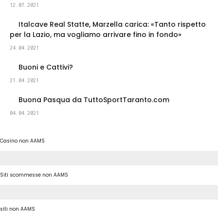
12.07.2021
Italcave Real Statte, Marzella carica: «Tanto rispetto
per la Lazio, ma vogliamo arrivare fino in fondo»
24.04.2021
Buoni e Cattivi?
21.04.2021
Buona Pasqua da TuttoSportTaranto.com
04.04.2021
Casino non AAMS
Siti scommesse non AAMS
siti non AAMS