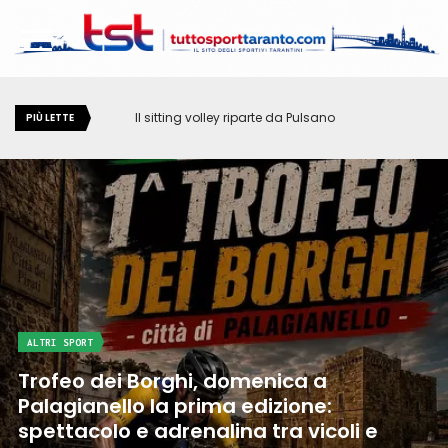
Il sitting volley riparte da Pulsano
PIÙ LETTE
ALTRI SPORT
Quarant'anni di passione, competenza
e servizio: il Centro di Medicina dello
Sport scrive una nuova pagina della