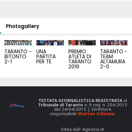
Photogallery
TARANTO -
UNA
PREMIO
TARANTO -
BITONTO
PARTITA
ATLETA DI
TEAM
2-1
PER TE
TARANTO
ALTAMURA
2019
2-0
TESTATA GIORNALISTICA REGISTRATA
al
Tribunale di Taranto
n. 9 reg. n. 254/2015
del 24/04/2015 | Direttore
responsabile
Matteo Schinaia
Edita dall' Agenzia di