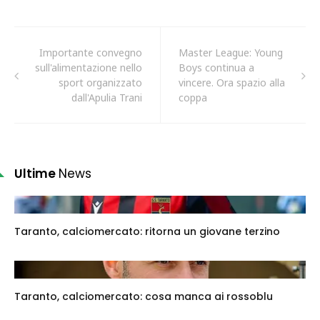
Importante convegno
Master League: Young
sull'alimentazione nello
Boys continua a
sport organizzato
vincere. Ora spazio alla
dall'Apulia Trani
coppa
Ultime
News
Taranto, calciomercato: ritorna un giovane terzino
Taranto, calciomercato: cosa manca ai rossoblu