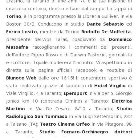
Erasmo, la Taranto di fine anni '70 e la sua illusione di
un'ascesa continua, dentro e fuori dal campo. La tappa di
Torino
, è in programma presso la Libreria Gulliver, in via
Boston 30/B. Conducono in studio
Dante Sebastio
ed
Enrico Losito
, mentre da Torino
Rodolfo De Molfetta
,
presidente dell’Aps Taras, coadiuvato da
Domenico
Massafra
raccoglieranno i commenti dei presenti,
dell’autore Pippo Russo e di Darwin Pastorin, giornalista
e scrittore, il quale modererà l’incontro. Vi aspettiamo in
diretta sulle pagine ufficiali Facebook e Youtube di
Blunote Web
dalle ore 16:15! Il contenitore sportivo è
stato realizzato grazie al supporto di
Hotel Virgilio
in
Viale Virgilio, 4 a Taranto;
Ipersport
in via per S. Giorgio
Jonico km 10 (contrada Cimino) a Taranto;
Elettrica
Martino
in Via De Cesare, 8/10 a Taranto;
Studio
Radiologico San Tommaso
in via Luigi Settembrini, 232
a Talsano (TA);
Teatro Cinema Orfeo
in via Pitagora, 98
a Taranto;
Studio Fornaro-Occhinegro
dottori