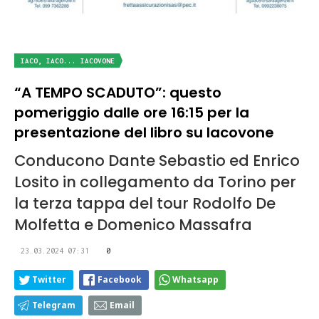
IACO, IACO... IACOVONE
“A TEMPO SCADUTO”: questo
pomeriggio dalle ore 16:15 per la
presentazione del libro su Iacovone
Conducono Dante Sebastio ed Enrico
Losito in collegamento da Torino per
la terza tappa del tour Rodolfo De
Molfetta e Domenico Massafra
23.03.2024 07:31
0
Twitter
Facebook
Whatsapp
Telegram
Email