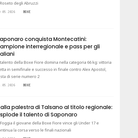
 Roseto degli Abruzzi
0.05.2026
BOXE
aponaro conquista Montecatini:
ampione interregionale e pass per gli
taliani
l talento della Boxe Fiore domina nella categoria 66 kg: vittoria
etta in semifinale e successo in finale contro Alex Apostol,
esta di serie numero 2
1.05.2026
BOXE
alla palestra di Talsano al titolo regionale:
splode il talento di Saponaro
 Foggia il giovane della Boxe Fiore vince gli Under 17 e
ontinua la corsa verso le finali nazionali