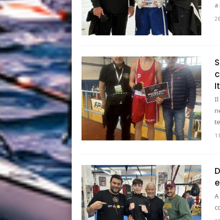
a
2
S
c
I
I
n
t
1
D
e
A
c