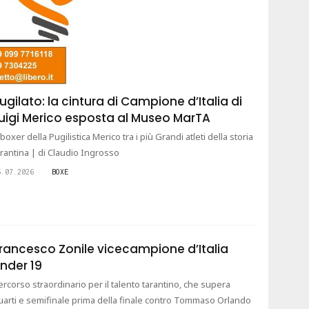
ugilato: la cintura di Campione d’Italia di
uigi Merico esposta al Museo MarTA
l boxer della Pugilistica Merico tra i più Grandi atleti della storia
arantina | di Claudio Ingrosso
6.07.2026
BOXE
rancesco Zonile vicecampione d’Italia
nder 19
ercorso straordinario per il talento tarantino, che supera
uarti e semifinale prima della finale contro Tommaso Orlando