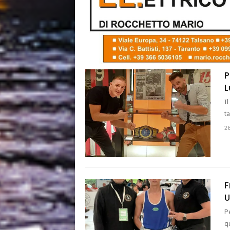
P
L
I
t
2
F
U
P
q