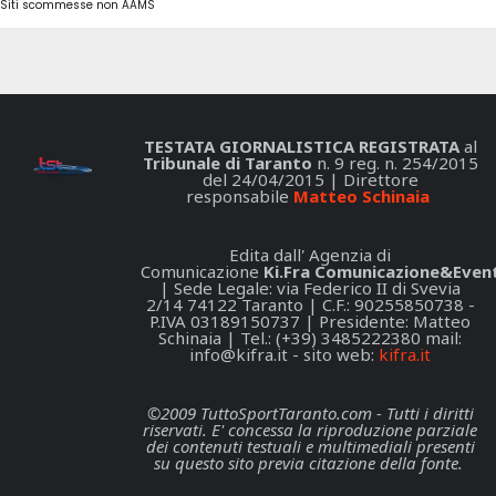
Siti scommesse non AAMS
TESTATA GIORNALISTICA REGISTRATA
al
Tribunale di Taranto
n. 9 reg. n. 254/2015
del 24/04/2015 | Direttore
responsabile
Matteo Schinaia
Edita dall' Agenzia di
Comunicazione
Ki.Fra Comunicazione&Event
| Sede Legale: via Federico II di Svevia
2/14 74122 Taranto | C.F.: 90255850738 -
P.IVA 03189150737 | Presidente: Matteo
Schinaia | Tel.: (+39) 3485222380 mail:
info@kifra.it
- sito web:
kifra.it
©2009 TuttoSportTaranto.com - Tutti i diritti
riservati. E' concessa la riproduzione parziale
dei contenuti testuali e multimediali presenti
su questo sito previa citazione della fonte.