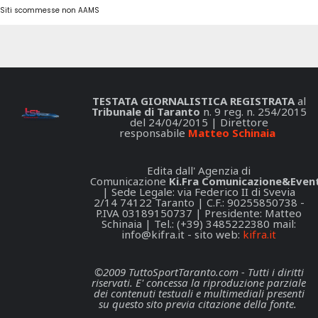
Siti scommesse non AAMS
TESTATA GIORNALISTICA REGISTRATA
al
Tribunale di Taranto
n. 9 reg. n. 254/2015
del 24/04/2015 | Direttore
responsabile
Matteo Schinaia
Edita dall' Agenzia di
Comunicazione
Ki.Fra Comunicazione&Event
| Sede Legale: via Federico II di Svevia
2/14 74122 Taranto | C.F.: 90255850738 -
P.IVA 03189150737 | Presidente: Matteo
Schinaia | Tel.: (+39) 3485222380 mail:
info@kifra.it
- sito web:
kifra.it
©2009 TuttoSportTaranto.com - Tutti i diritti
riservati. E' concessa la riproduzione parziale
dei contenuti testuali e multimediali presenti
su questo sito previa citazione della fonte.