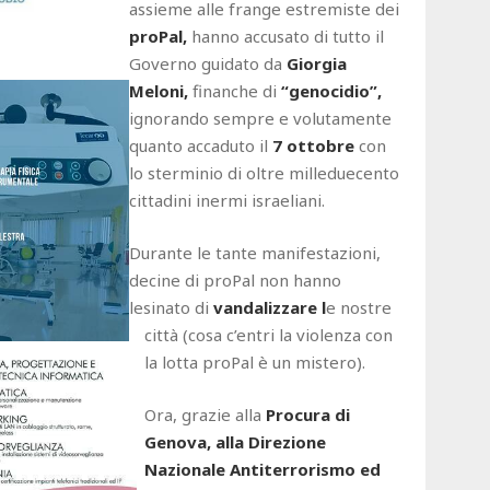
assieme alle frange estremiste dei
proPal,
hanno accusato di tutto il
Governo guidato da
Giorgia
Meloni,
finanche di
“genocidio”,
ignorando sempre e volutamente
quanto accaduto il
7 ottobre
con
lo sterminio di oltre milleduecento
cittadini inermi israeliani.
Durante le tante manifestazioni,
decine di proPal non hanno
lesinato di
vandalizzare l
e nostre
città (cosa c’entri la violenza con
la lotta proPal è un mistero).
Ora, grazie alla
Procura di
Genova, alla Direzione
Nazionale Antiterrorismo ed