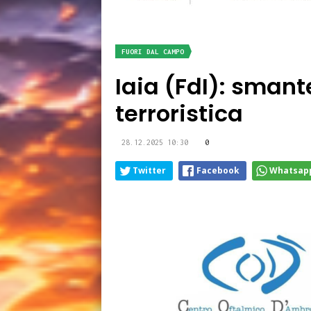
FUORI DAL CAMPO
Iaia (FdI): smant
terroristica
28.12.2025 10:30
0
Twitter
Facebook
Whatsap