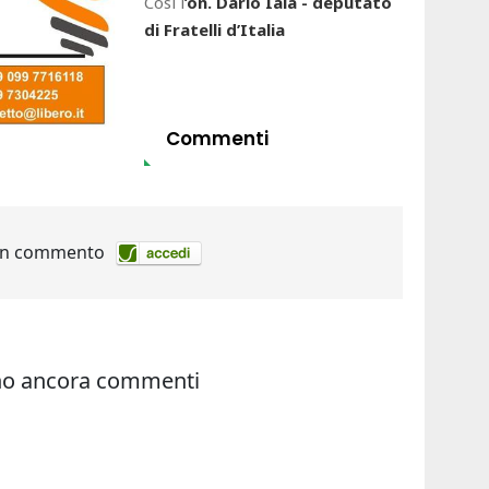
Così l
’on. Dario Iaia - deputato
di Fratelli d’Italia
Commenti