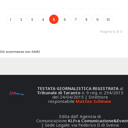
1
2
3
4
5
6
7
8
9
10
Pagina 5 di 11
Siti scommesse non AAMS
TESTATA GIORNALISTICA REGISTRATA
al
Tribunale di Taranto
n. 9 reg. n. 254/2015
del 24/04/2015 | Direttore
responsabile
Matteo Schinaia
Edita dall' Agenzia di
Comunicazione
Ki.Fra Comunicazione&Event
| Sede Legale: via Federico II di Svevia