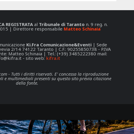
CA REGISTRATA
al
Tribunale di Taranto
n. 9 reg. n.
015 | Direttore responsabile
Matteo Schinaia
Comunicazione
Ki.Fra Comunicazione&Eventi
| Sede
 Svevia 2/14 74122 Taranto | C.F.: 90255850738 - P.IVA
e: Matteo Schinaia | Tel.: (+39) 3485222380 mail:
fo@kifra.it
- sito web:
kifra.it
 - Tutti i diritti riservati. E' concessa la riproduzione
li e multimediali presenti su questo sito previa citazione
della fonte.