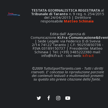
TESTATA GIORNALISTICA REGISTRATA
al
Tribunale di Taranto
n. 9 reg. n. 254/2015
del 24/04/2015 | Direttore
responsabile
Matteo Schinaia
Edita dall' Agenzia di
Comunicazione
Ki.Fra Comunicazione&Event
| Sede Legale: via Federico II di Svevia
2/14 74122 Taranto | C.F.: 90255850738 -
P.IVA 03189150737 | Presidente: Matteo
Schinaia | Tel.: (+39) 3485222380 mail:
info@kifra.it
- sito web:
kifra.it
©2009 TuttoSportTaranto.com - Tutti i diritti
riservati. E' concessa la riproduzione parziale
dei contenuti testuali e multimediali presenti
su questo sito previa citazione della fonte.