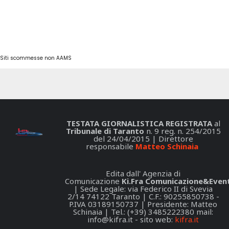
Siti scommesse non AAMS
TESTATA GIORNALISTICA REGISTRATA
al
Tribunale di Taranto
n. 9 reg. n. 254/2015
del 24/04/2015 | Direttore
responsabile
Matteo Schinaia
Edita dall' Agenzia di
Comunicazione
Ki.Fra Comunicazione&Event
| Sede Legale: via Federico II di Svevia
2/14 74122 Taranto | C.F.: 90255850738 -
P.IVA 03189150737 | Presidente: Matteo
Schinaia | Tel.: (+39) 3485222380 mail:
info@kifra.it
- sito web:
kifra.it