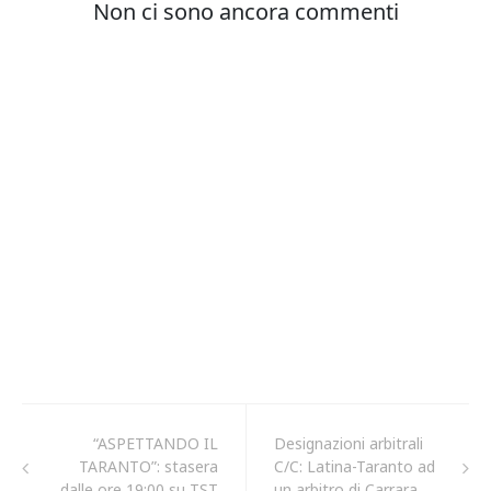
“ASPETTANDO IL
Designazioni arbitrali
TARANTO”: stasera
C/C: Latina-Taranto ad
dalle ore 19:00 su TST
un arbitro di Carrara