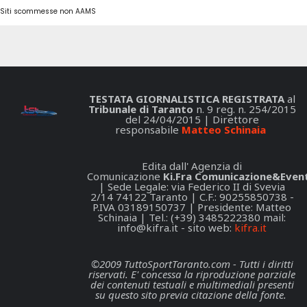
Siti scommesse non AAMS
TESTATA GIORNALISTICA REGISTRATA
al
Tribunale di Taranto
n. 9 reg. n. 254/2015
del 24/04/2015 | Direttore
responsabile
Matteo Schinaia
Edita dall' Agenzia di
Comunicazione
Ki.Fra Comunicazione&Event
| Sede Legale: via Federico II di Svevia
2/14 74122 Taranto | C.F.: 90255850738 -
P.IVA 03189150737 | Presidente: Matteo
Schinaia | Tel.: (+39) 3485222380 mail:
info@kifra.it
- sito web:
kifra.it
©2009 TuttoSportTaranto.com - Tutti i diritti
riservati. E' concessa la riproduzione parziale
dei contenuti testuali e multimediali presenti
su questo sito previa citazione della fonte.