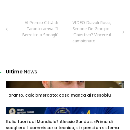
Al Premio Città di
VIDEO Diavoli Rossi,
Taranto arriva 'Il
Simone De Giorgio:
Berretto a Sonagli'
'Obiettivo? Vincere il
campionato'
Ultime
News
Taranto, calciomercato: cosa manca ai rossoblu
Italia fuori dal Mondiale? Alessio Sundas: «Prima di
scegliere il commissario tecnico, si ripensi un sistema