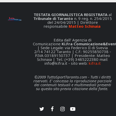
TESTATA GIORNALISTICA REGISTRATA
al
Tribunale di Taranto
n. 9 reg. n. 254/2015
del 24/04/2015 | Direttore
responsabile
Matteo Schinaia
Edita dall' Agenzia di
Comunicazione
Ki.Fra Comunicazione&Event
| Sede Legale: via Federico II di Svevia
2/14 74122 Taranto | C.F.: 90255850738 -
P.IVA 03189150737 | Presidente: Matteo
Schinaia | Tel.: (+39) 3485222380 mail:
info@kifra.it
- sito web:
kifra.it
©2009 TuttoSportTaranto.com - Tutti i diritti
riservati. E' concessa la riproduzione parziale
dei contenuti testuali e multimediali presenti
su questo sito previa citazione della fonte.