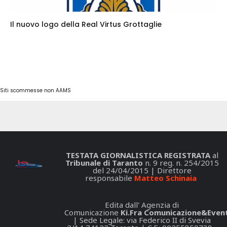
Il nuovo logo della Real Virtus Grottaglie
Siti scommesse non AAMS
TESTATA GIORNALISTICA REGISTRATA
al
Tribunale di Taranto
n. 9 reg. n. 254/2015
del 24/04/2015 | Direttore
responsabile
Matteo Schinaia
Edita dall' Agenzia di
Comunicazione
Ki.Fra Comunicazione&Event
| Sede Legale: via Federico II di Svevia