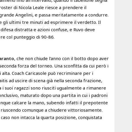
almeno fino all'intervallo, quando il tabellone segna
 roster di Nicola Leale riesce a prendere il
 grande Angelini, e passa meritatamente a condurre.
 gli ultimi tre minuti ad esprimere il verdetto. Il
 difesa distratta e azioni confuse, e Ruvo deve
e col punteggio di 90-86.
aranto
, che non chiude l'anno con il botto dopo aver
seconda forza del torneo. Una sconfitta da cui però i
 alta. Coach Caricasole può recriminare per i
itis ad uscire di scena già nella seconda frazione,
a i suoi ragazzi sono riusciti ugualmente a rimanere
 conclusivo, maturato dopo una partita in cui i padroni
nque calcare la mano, subendo infatti il prepotente
le, riuscendo comunque a chiudere vittoriosamente.
 caso non intacca la quarta posizione, conquistata