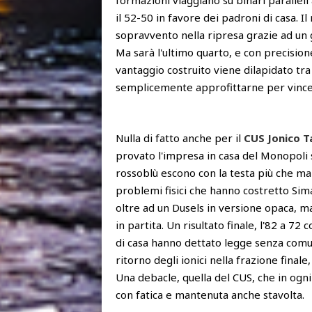
formazioni viaggiano su binari paralleli 
il 52-50 in favore dei padroni di casa. Il
sopravvento nella ripresa grazie ad un
Ma sarà l'ultimo quarto, e con precisione
vantaggio costruito viene dilapidato tra
semplicemente approfittarne per vincer
Nulla di fatto anche per il
CUS Jonico T
provato l'impresa in casa del Monopoli 
rossoblù escono con la testa più che mai
problemi fisici che hanno costretto Sima
oltre ad un Dusels in versione opaca, m
in partita. Un risultato finale, l'82 a 72
di casa hanno dettato legge senza comu
ritorno degli ionici nella frazione fina
Una debacle, quella del CUS, che in ogni
con fatica e mantenuta anche stavolta.