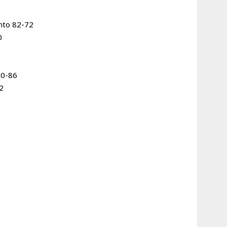
nto 82-72
0
90-86
2