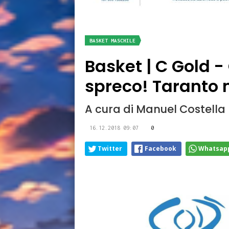
BASKET MASCHILE
Basket | C Gold -
spreco! Taranto 
A cura di Manuel Costella
16.12.2018 09:07
0
Twitter
Facebook
Whatsap