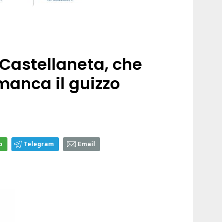
 Castellaneta, che
manca il guizzo
p
Telegram
Email