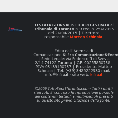
TESTATA GIORNALISTICA REGISTRATA
al
Tribunale di Taranto
n. 9 reg. n. 254/2015
del 24/04/2015 | Direttore
responsabile
Matteo Schinaia
Edita dall' Agenzia di
Comunicazione
Ki.Fra Comunicazione&Event
| Sede Legale: via Federico II di Svevia
2/14 74122 Taranto | C.F.: 90255850738 -
P.IVA 03189150737 | Presidente: Matteo
Schinaia | Tel.: (+39) 3485222380 mail:
info@kifra.it
- sito web:
kifra.it
©2009 TuttoSportTaranto.com - Tutti i diritti
riservati. E' concessa la riproduzione parziale
dei contenuti testuali e multimediali presenti
su questo sito previa citazione della fonte.