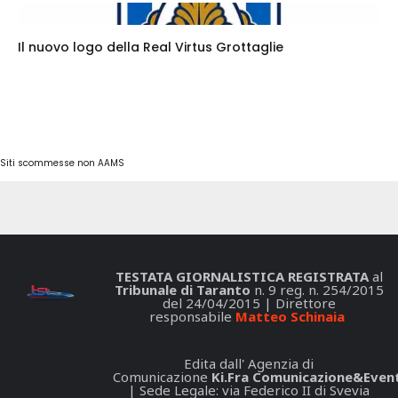
Il nuovo logo della Real Virtus Grottaglie
Siti scommesse non AAMS
TESTATA GIORNALISTICA REGISTRATA
al
Tribunale di Taranto
n. 9 reg. n. 254/2015
del 24/04/2015 | Direttore
responsabile
Matteo Schinaia
Edita dall' Agenzia di
Comunicazione
Ki.Fra Comunicazione&Event
| Sede Legale: via Federico II di Svevia