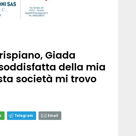
rispiano, Giada
soddisfatta della mia
ta società mi trovo
p
Telegram
Email