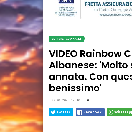
SETTORI GIOVANILI
VIDEO Rainbow C
Albanese: 'Molto 
annata. Con ques
benissimo'
27.06.2025 12:40
0
Twitter
Facebook
Whatsap