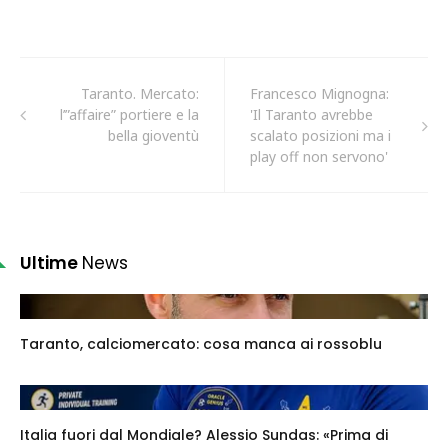
Taranto. Mercato:
Francesco Mignogna:
l’”affaire” portiere e la
'Il Taranto avrebbe
bella gioventù
scalato posizioni ma i
play off non servono'
Ultime
News
Taranto, calciomercato: cosa manca ai rossoblu
Italia fuori dal Mondiale? Alessio Sundas: «Prima di