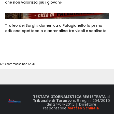
che non valorizza più i giovani»
Trofeo dei Borghi, domenica a Palagianello la prima
edizione: spettacolo e adrenalina tra vicoli e scalinate
Siti scommesse non AAMS
TESTATA GIORNALISTICA REGISTRATA
al
Tribunale di Taranto
n. 9 reg. n. 254/2015
del 24/04/2015 | Direttore
responsabile
Matteo Schinaia