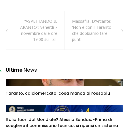
“ASPETTANDO IL
Massafra, D'Arcante:
TARANTO”: venerdì 7
'Non è con il Taranto
novembre dalle ore
che dobbiamo fare
19:00 su TST
punti'
Ultime
News
Taranto, calciomercato: cosa manca ai rossoblu
Italia fuori dal Mondiale? Alessio Sundas: «Prima di
scegliere il commissario tecnico, si ripensi un sistema