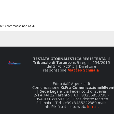
Siti scommesse non AAMS
TESTATA GIORNALISTICA REGISTRATA
al
Tribunale di Taranto
n. 9 reg. n. 254/2015
del 24/04/2015 | Direttore
responsabile
Matteo Schinaia
Edita dall' Agenzia di
Comunicazione
Ki.Fra Comunicazione&Event
| Sede Legale: via Federico II di Svevia
2/14 74122 Taranto | C.F.: 90255850738 -
P.IVA 03189150737 | Presidente: Matteo
Schinaia | Tel.: (+39) 3485222380 mail:
info@kifra.it
- sito web:
kifra.it