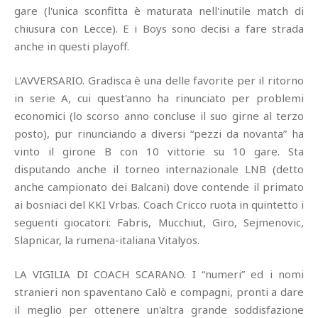
gare (l'unica sconfitta è maturata nell'inutile match di
chiusura con Lecce). E i Boys sono decisi a fare strada
anche in questi playoff.
L'AVVERSARIO. Gradisca è una delle favorite per il ritorno
in serie A, cui quest'anno ha rinunciato per problemi
economici (lo scorso anno concluse il suo girne al terzo
posto), pur rinunciando a diversi “pezzi da novanta” ha
vinto il girone B con 10 vittorie su 10 gare. Sta
disputando anche il torneo internazionale LNB (detto
anche campionato dei Balcani) dove contende il primato
ai bosniaci del KKI Vrbas. Coach Cricco ruota in quintetto i
seguenti giocatori: Fabris, Mucchiut, Giro, Sejmenovic,
Slapnicar, la rumena-italiana Vitalyos.
LA VIGILIA DI COACH SCARANO. I “numeri” ed i nomi
stranieri non spaventano Calò e compagni, pronti a dare
il meglio per ottenere un'altra grande soddisfazione