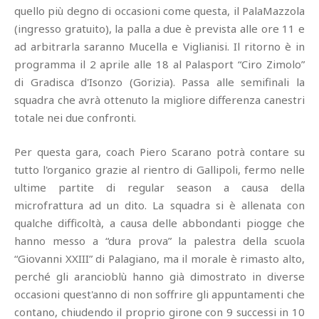
quello più degno di occasioni come questa, il PalaMazzola
(ingresso gratuito), la palla a due è prevista alle ore 11 e
ad arbitrarla saranno Mucella e Viglianisi. Il ritorno è in
programma il 2 aprile alle 18 al Palasport “Ciro Zimolo”
di Gradisca d'Isonzo (Gorizia). Passa alle semifinali la
squadra che avrà ottenuto la migliore differenza canestri
totale nei due confronti.
Per questa gara, coach Piero Scarano potrà contare su
tutto l'organico grazie al rientro di Gallipoli, fermo nelle
ultime partite di regular season a causa della
microfrattura ad un dito. La squadra si è allenata con
qualche difficoltà, a causa delle abbondanti piogge che
hanno messo a “dura prova” la palestra della scuola
“Giovanni XXIII” di Palagiano, ma il morale è rimasto alto,
perché gli arancioblù hanno già dimostrato in diverse
occasioni quest'anno di non soffrire gli appuntamenti che
contano, chiudendo il proprio girone con 9 successi in 10