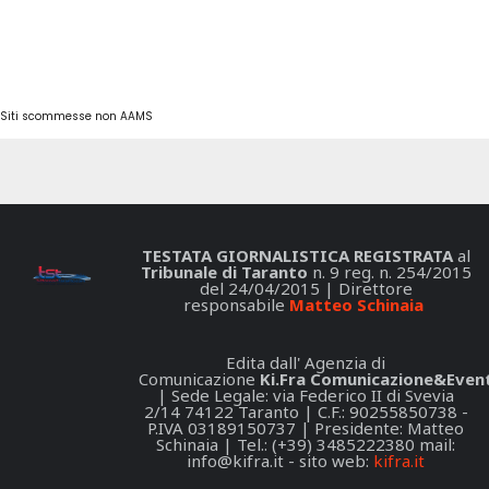
Siti scommesse non AAMS
TESTATA GIORNALISTICA REGISTRATA
al
Tribunale di Taranto
n. 9 reg. n. 254/2015
del 24/04/2015 | Direttore
responsabile
Matteo Schinaia
Edita dall' Agenzia di
Comunicazione
Ki.Fra Comunicazione&Event
| Sede Legale: via Federico II di Svevia
2/14 74122 Taranto | C.F.: 90255850738 -
P.IVA 03189150737 | Presidente: Matteo
Schinaia | Tel.: (+39) 3485222380 mail:
info@kifra.it
- sito web:
kifra.it