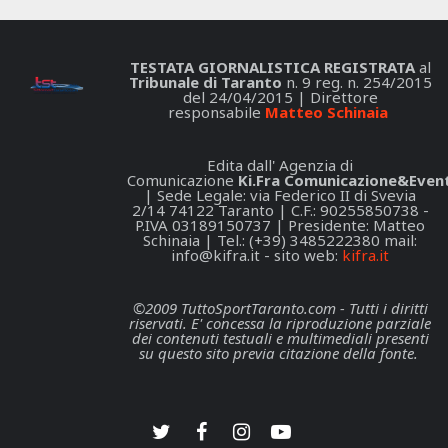
TESTATA GIORNALISTICA REGISTRATA
al
Tribunale di Taranto
n. 9 reg. n. 254/2015
del 24/04/2015 | Direttore
responsabile
Matteo Schinaia
Edita dall' Agenzia di
Comunicazione
Ki.Fra Comunicazione&Event
| Sede Legale: via Federico II di Svevia
2/14 74122 Taranto | C.F.: 90255850738 -
P.IVA 03189150737 | Presidente: Matteo
Schinaia | Tel.: (+39) 3485222380 mail:
info@kifra.it
- sito web:
kifra.it
©2009 TuttoSportTaranto.com - Tutti i diritti
riservati. E' concessa la riproduzione parziale
dei contenuti testuali e multimediali presenti
su questo sito previa citazione della fonte.