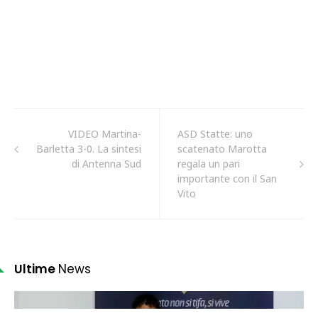
VIDEO Martina-
ASD Statte: uno
Barletta 3-0. La sintesi
scatenato Marotta
di Antenna Sud
regala un pari
importante con il San
Vito
Ultime
News