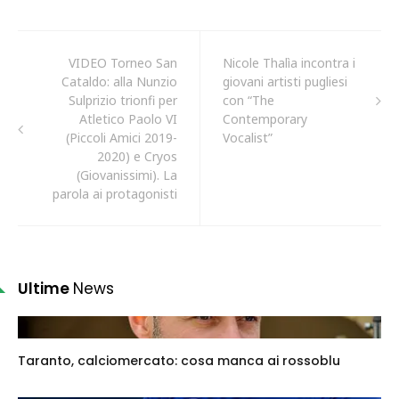
VIDEO Torneo San
Nicole Thalìa incontra i
Cataldo: alla Nunzio
giovani artisti pugliesi
Sulprizio trionfi per
con “The
Atletico Paolo VI
Contemporary
(Piccoli Amici 2019-
Vocalist”
2020) e Cryos
(Giovanissimi). La
parola ai protagonisti
Ultime
News
Taranto, calciomercato: cosa manca ai rossoblu