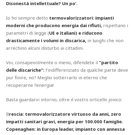
Disonestà intellettuale? Un po’.
Io ho sempre detto
termovalorizzatori: impianti
moderni che producono energia dai rifiuti,
rispettano i
parametri di legge (
UE e italiani)
e riducono
drasticamente i volumi in discarica,
in luoghi che non
arrechino alcuni disturbo ai cittadini.
Voi, consapevolmente o meno, difendete il
“partito
delle discariche”:
l’indifferenziato da qualche parte deve
pur finire, no? Meglio sotterrarlo in eterno che
recuperarne l’energia!
Basta guardarvi intorno, oltre il vostro orticello jonico:
B
rescia: termovalorizzatore virtuoso da anni, zero
impatti sanitari gravi, energia per 100.000 famiglie.
Copenaghen: in Europa leader, impianto con annessa