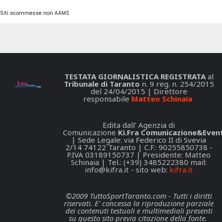
Siti scommesse non AAMS
TESTATA GIORNALISTICA REGISTRATA
al
Tribunale di Taranto
n. 9 reg. n. 254/2015
del 24/04/2015 | Direttore
responsabile
Matteo Schinaia
Edita dall' Agenzia di
Comunicazione
Ki.Fra Comunicazione&Event
| Sede Legale: via Federico II di Svevia
2/14 74122 Taranto | C.F.: 90255850738 -
P.IVA 03189150737 | Presidente: Matteo
Schinaia | Tel.: (+39) 3485222380 mail:
info@kifra.it
- sito web:
kifra.it
©2009 TuttoSportTaranto.com - Tutti i diritti
riservati. E' concessa la riproduzione parziale
dei contenuti testuali e multimediali presenti
su questo sito previa citazione della fonte.