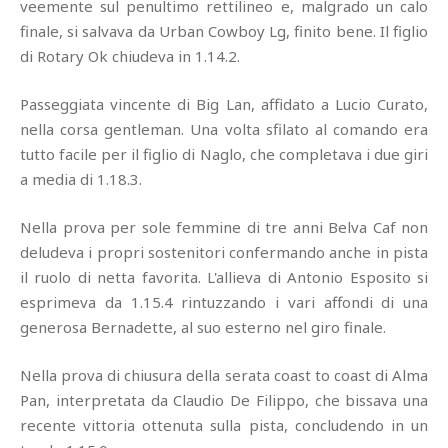
veemente sul penultimo rettilineo e, malgrado un calo
finale, si salvava da Urban Cowboy Lg, finito bene. Il figlio
di Rotary Ok chiudeva in 1.14.2.
Passeggiata vincente di Big Lan, affidato a Lucio Curato,
nella corsa gentleman. Una volta sfilato al comando era
tutto facile per il figlio di Naglo, che completava i due giri
a media di 1.18.3.
Nella prova per sole femmine di tre anni Belva Caf non
deludeva i propri sostenitori confermando anche in pista
il ruolo di netta favorita. L'allieva di Antonio Esposito si
esprimeva da 1.15.4 rintuzzando i vari affondi di una
generosa Bernadette, al suo esterno nel giro finale.
Nella prova di chiusura della serata coast to coast di Alma
Pan, interpretata da Claudio De Filippo, che bissava una
recente vittoria ottenuta sulla pista, concludendo in un