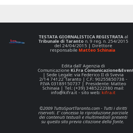
TESTATA GIORNALISTICA REGISTRATA
al
Tribunale di Taranto
n. 9 reg. n. 254/2015
del 24/04/2015 | Direttore
responsabile
Matteo Schinaia
Edita dall' Agenzia di
Comunicazione
Ki.Fra Comunicazione&Event
| Sede Legale: via Federico II di Svevia
2/14 74122 Taranto | C.F.: 90255850738 -
P.IVA 03189150737 | Presidente: Matteo
Schinaia | Tel.: (+39) 3485222380 mail:
info@kifra.it
- sito web:
kifra.it
©2009 TuttoSportTaranto.com - Tutti i diritti
riservati. E' concessa la riproduzione parziale
dei contenuti testuali e multimediali presenti
su questo sito previa citazione della fonte.