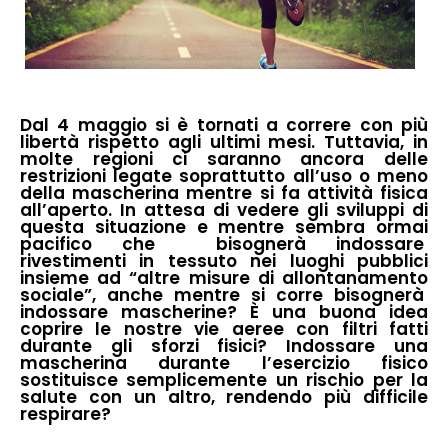
Dal 4 maggio si è tornati a correre con più
libertà rispetto agli ultimi mesi. Tuttavia, in
molte regioni ci saranno ancora delle
restrizioni legate soprattutto all’uso o meno
della mascherina mentre si fa attività fisica
all’aperto. In attesa di vedere gli sviluppi di
questa situazione e mentre sembra ormai
pacifico che bisognerà indossare
rivestimenti in tessuto nei luoghi pubblici
insieme ad “altre misure di allontanamento
sociale”, anche mentre si corre bisognerà
indossare mascherine? È una buona idea
coprire le nostre vie aeree con filtri fatti
durante gli sforzi fisici? Indossare una
mascherina durante l’esercizio fisico
sostituisce semplicemente un rischio per la
salute con un altro, rendendo più difficile
respirare?