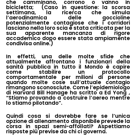
che camminano, corrono o vanno in
bicicletta; (Caso in questione: la scorsa
settimana, la ricerca che simula
l’aerodinamica delle goccioline
potenzialmente contagiose che i corridori
lasciano nella loro scia è stata criticata per la
sua apparente mancanza di rigore
accademico dopo essere stata ampiamente
condivisa online.)
In effetti, una delle molte sfide che
attualmente affrontano i funzionari della
sanità pubblica in tutto il Mondo è capire
come stabilire un protocollo
comportamentale per milioni di persone
quando molte cose sull’attuale contagio
rimangono sconosciute. Come l’epidemiologo
di Harvard Bill Hanage ha scritto a Ed Yong ,
“Stiamo provando a costruire l’aereo mentre
lo stiamo pilotando”.
Quindi cosa si dovrebbe fare se l’unica
opzione di allenamento disponibile prevede la
corsa in spazi semi-affollati? Aspettiamo
risposte più previse da chi ci governa.