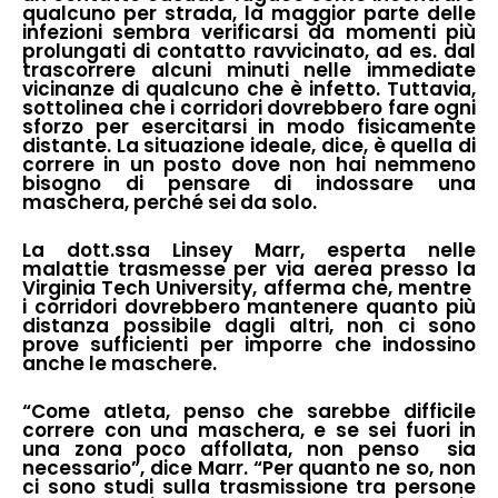
qualcuno per strada, la maggior parte delle
infezioni sembra verificarsi da momenti più
prolungati di contatto ravvicinato, ad es. dal
trascorrere alcuni minuti nelle immediate
vicinanze di qualcuno che è infetto. Tuttavia,
sottolinea che i corridori dovrebbero fare ogni
sforzo per esercitarsi in modo fisicamente
distante. La situazione ideale, dice, è quella di
correre in un posto dove non hai nemmeno
bisogno di pensare di indossare una
maschera, perché sei da solo.
La dott.ssa Linsey Marr, esperta nelle
malattie trasmesse per via aerea presso la
Virginia Tech University, afferma che, mentre
i corridori dovrebbero mantenere quanto più
distanza possibile dagli altri, non ci sono
prove sufficienti per imporre che indossino
anche le maschere.
“Come atleta, penso che sarebbe difficile
correre con una maschera, e se sei fuori in
una zona poco affollata, non penso sia
necessario”, dice Marr. “Per quanto ne so, non
ci sono studi sulla trasmissione tra persone