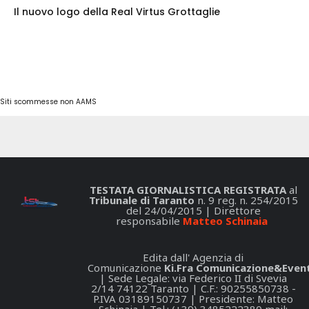
Il nuovo logo della Real Virtus Grottaglie
Siti scommesse non AAMS
TESTATA GIORNALISTICA REGISTRATA
al
Tribunale di Taranto
n. 9 reg. n. 254/2015
del 24/04/2015 | Direttore
responsabile
Matteo Schinaia
Edita dall' Agenzia di
Comunicazione
Ki.Fra Comunicazione&Event
| Sede Legale: via Federico II di Svevia
2/14 74122 Taranto | C.F.: 90255850738 -
P.IVA 03189150737 | Presidente: Matteo