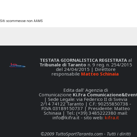
Siti scommesse non AAMS
TESTATA GIORNALISTICA REGISTRATA
al
Tribunale di Taranto
n. 9 reg. n. 254/2015
del 24/04/2015 | Direttore
responsabile
Matteo Schinaia
Edita dall' Agenzia di
Comunicazione
Ki.Fra Comunicazione&Event
| Sede Legale: via Federico II di Svevia
2/14 74122 Taranto | C.F.: 90255850738 -
P.IVA 03189150737 | Presidente: Matteo
Schinaia | Tel.: (+39) 3485222380 mail:
info@kifra.it
- sito web:
kifra.it
©2009 TuttoSportTaranto.com - Tutti i diritti