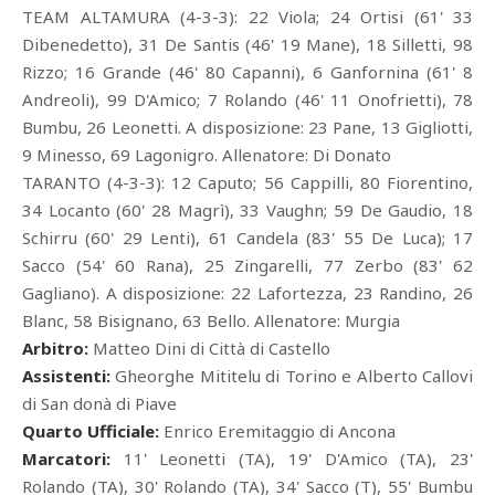
TEAM ALTAMURA (4-3-3): 22 Viola; 24 Ortisi (61' 33
Dibenedetto), 31 De Santis (46' 19 Mane), 18 Silletti, 98
Rizzo; 16 Grande (46' 80 Capanni), 6 Ganfornina (61' 8
Andreoli), 99 D'Amico; 7 Rolando (46' 11 Onofrietti), 78
Bumbu, 26 Leonetti. A disposizione: 23 Pane, 13 Gigliotti,
9 Minesso, 69 Lagonigro. Allenatore: Di Donato
TARANTO (4-3-3): 12 Caputo; 56 Cappilli, 80 Fiorentino,
34 Locanto (60' 28 Magrì), 33 Vaughn; 59 De Gaudio, 18
Schirru (60' 29 Lenti), 61 Candela (83' 55 De Luca); 17
Sacco (54' 60 Rana), 25 Zingarelli, 77 Zerbo (83' 62
Gagliano). A disposizione: 22 Lafortezza, 23 Randino, 26
Blanc, 58 Bisignano, 63 Bello. Allenatore: Murgia
Arbitro:
Matteo Dini di Città di Castello
Assistenti:
Gheorghe Mititelu di Torino e Alberto Callovi
di San donà di Piave
Quarto Ufficiale:
Enrico Eremitaggio di Ancona
Marcatori:
11' Leonetti (TA), 19' D'Amico (TA), 23'
Rolando (TA), 30' Rolando (TA), 34' Sacco (T), 55' Bumbu