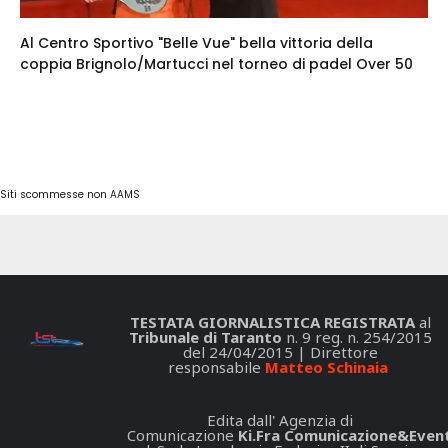
Al Centro Sportivo "Belle Vue" bella vittoria della
coppia Brignolo/Martucci nel torneo di padel Over 50
Siti scommesse non AAMS
TESTATA GIORNALISTICA REGISTRATA
al
Tribunale di Taranto
n. 9 reg. n. 254/2015
del 24/04/2015 | Direttore
responsabile
Matteo Schinaia
Edita dall' Agenzia di
Comunicazione
Ki.Fra Comunicazione&Event