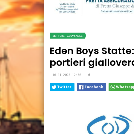
SETTORI GIOVANILI
Eden Boys Statte
portieri giallove
10.11.2025 12:36
0
Twitter
Facebook
Whatsap