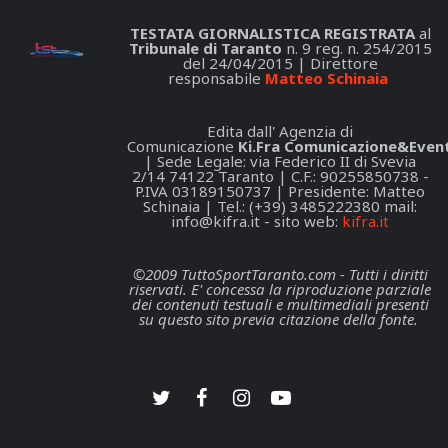
TESTATA GIORNALISTICA REGISTRATA
al
Tribunale di Taranto
n. 9 reg. n. 254/2015
del 24/04/2015 | Direttore
responsabile
Matteo Schinaia
Edita dall' Agenzia di
Comunicazione
Ki.Fra Comunicazione&Event
| Sede Legale: via Federico II di Svevia
2/14 74122 Taranto | C.F.: 90255850738 -
P.IVA 03189150737 | Presidente: Matteo
Schinaia | Tel.: (+39) 3485222380 mail:
info@kifra.it
- sito web:
kifra.it
©2009 TuttoSportTaranto.com - Tutti i diritti
riservati. E' concessa la riproduzione parziale
dei contenuti testuali e multimediali presenti
su questo sito previa citazione della fonte.