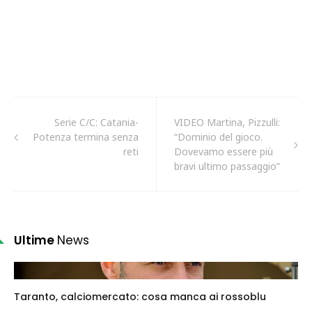
Serie C/C: Catania-
VIDEO Martina, Pizzulli:
Potenza termina senza
“Dominio del gioco.
reti
Dovevamo essere più
bravi ultimo passaggio”
Ultime
News
Taranto, calciomercato: cosa manca ai rossoblu