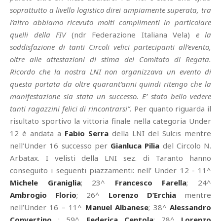
soprattutto a livello logistico direi ampiamente superata, tra
l’altro abbiamo ricevuto molti complimenti in particolare
quelli della FIV
(ndr Federazione Italiana Vela)
e la
soddisfazione di tanti Circoli velici partecipanti all’evento,
oltre alle attestazioni di stima del Comitato di Regata.
Ricordo che la nostra LNI non organizzava un evento di
questa portata da oltre quarant’anni quindi ritengo che la
manifestazione sia stata un successo. E’ stato bello vedere
tanti ragazzini felici di rincontrarsi”.
Per quanto riguarda il
risultato sportivo la vittoria finale nella categoria Under
12 è andata a
Fabio Serra
della LNI del Sulcis mentre
nell’Under 16 successo per
Gianluca Pilia
del Circolo N.
Arbatax. I velisti della LNI sez. di Taranto hanno
conseguito i seguenti piazzamenti: nell’ Under 12 - 11^
Michele Graniglia
; 23^
Francesco Farella
; 24^
Ambrogio Florio
; 26^
Lorenzo D’Erchia
mentre
nell’Under 16 – 11^
Manuel Albanese
; 38^
Alessandro
Convertino
; 59^
Federica Centola
; 78^
Lorenzo