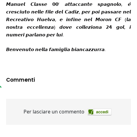
𝙈𝙖𝙣𝙪𝙚𝙡 𝘾𝙡𝙖𝙨𝙨𝙚 𝟬𝟬’ 𝙖𝙩𝙩𝙖𝙘𝙘𝙖𝙣𝙩𝙚 𝙨𝙥𝙖𝙜𝙣𝙤𝙡𝙤, 𝙚̀
𝙘𝙧𝙚𝙨𝙘𝙞𝙪𝙩𝙤 𝙣𝙚𝙡𝙡𝙚 𝙛𝙞𝙡𝙚 𝙙𝙚𝙡 𝘾𝙖𝙙𝙞𝙯, 𝙥𝙚𝙧 𝙥𝙤𝙞 𝙥𝙖𝙨𝙨𝙖𝙧𝙚 𝙣𝙚𝙡
𝙍𝙚𝙘𝙧𝙚𝙖𝙩𝙞𝙫𝙤 𝙃𝙪𝙚𝙡𝙫𝙖, 𝙚 𝙞𝙣𝙛𝙞𝙣𝙚 𝙣𝙚𝙡 𝙈𝙤𝙧𝙤𝙣 𝘾𝙁 (𝙡𝙖
𝙣𝙤𝙨𝙩𝙧𝙖 𝙚𝙘𝙘𝙚𝙡𝙡𝙚𝙣𝙯𝙖) 𝙙𝙤𝙫𝙚 𝙘𝙤𝙡𝙡𝙚𝙯𝙞𝙤𝙣𝙖 𝟮𝟰 𝙜𝙤𝙡, 𝙞
𝙣𝙪𝙢𝙚𝙧𝙞 𝙥𝙖𝙧𝙡𝙖𝙣𝙤 𝙥𝙚𝙧 𝙡𝙪𝙞.
𝘽𝙚𝙣𝙫𝙚𝙣𝙪𝙩𝙤 𝙣𝙚𝙡𝙡𝙖 𝙛𝙖𝙢𝙞𝙜𝙡𝙞𝙖 𝙗𝙞𝙖𝙣𝙘𝙖𝙯𝙯𝙪𝙧𝙧𝙖.
Commenti