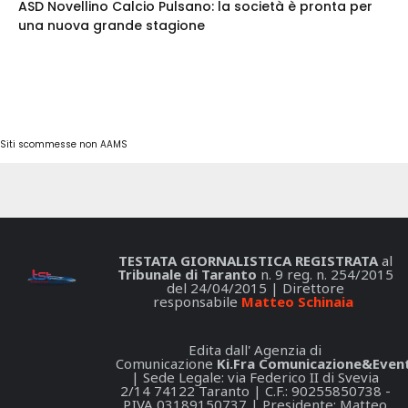
ASD Novellino Calcio Pulsano: la società è pronta per
una nuova grande stagione
Siti scommesse non AAMS
TESTATA GIORNALISTICA REGISTRATA
al
Tribunale di Taranto
n. 9 reg. n. 254/2015
del 24/04/2015 | Direttore
responsabile
Matteo Schinaia
Edita dall' Agenzia di
Comunicazione
Ki.Fra Comunicazione&Event
| Sede Legale: via Federico II di Svevia
2/14 74122 Taranto | C.F.: 90255850738 -
P.IVA 03189150737 | Presidente: Matteo