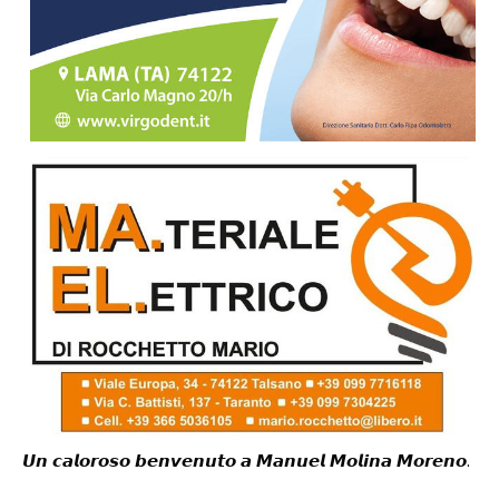
𝙐𝙣 𝙘𝙖𝙡𝙤𝙧𝙤𝙨𝙤 𝙗𝙚𝙣𝙫𝙚𝙣𝙪𝙩𝙤 𝙖 𝙈𝙖𝙣𝙪𝙚𝙡 𝙈𝙤𝙡𝙞𝙣𝙖 𝙈𝙤𝙧𝙚𝙣𝙤.