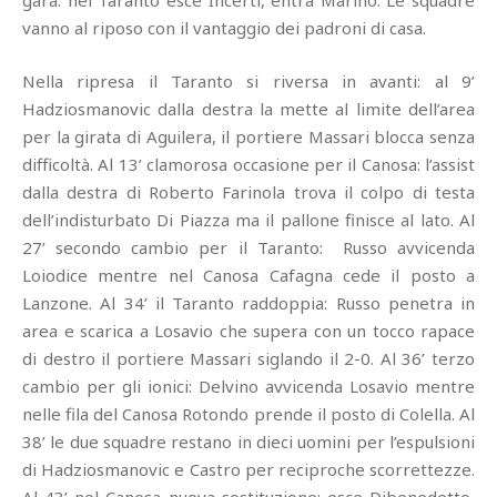
gara: nel Taranto esce Incerti, entra Marino. Le squadre
vanno al riposo con il vantaggio dei padroni di casa.
Nella ripresa il Taranto si riversa in avanti: al 9’
Hadziosmanovic dalla destra la mette al limite dell’area
per la girata di Aguilera, il portiere Massari blocca senza
difficoltà. Al 13’ clamorosa occasione per il Canosa: l’assist
dalla destra di Roberto Farinola trova il colpo di testa
dell’indisturbato Di Piazza ma il pallone finisce al lato. Al
27’ secondo cambio per il Taranto: Russo avvicenda
Loiodice mentre nel Canosa Cafagna cede il posto a
Lanzone. Al 34’ il Taranto raddoppia: Russo penetra in
area e scarica a Losavio che supera con un tocco rapace
di destro il portiere Massari siglando il 2-0. Al 36’ terzo
cambio per gli ionici: Delvino avvicenda Losavio mentre
nelle fila del Canosa Rotondo prende il posto di Colella. Al
38’ le due squadre restano in dieci uomini per l’espulsioni
di Hadziosmanovic e Castro per reciproche scorrettezze.