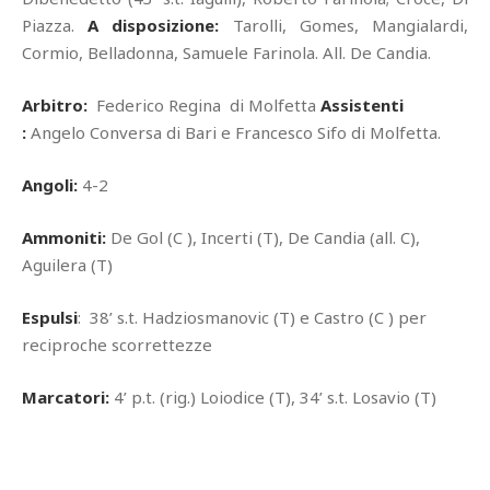
Piazza.
A disposizione:
Tarolli, Gomes, Mangialardi,
Cormio, Belladonna, Samuele Farinola. All. De Candia.
Arbitro:
Federico Regina di Molfetta
Assistenti
:
Angelo Conversa di Bari e Francesco Sifo di Molfetta.
Angoli:
4-2
Ammoniti:
De Gol (C ), Incerti (T), De Candia (all. C),
Aguilera (T)
Espulsi
: 38’ s.t. Hadziosmanovic (T) e Castro (C ) per
reciproche scorrettezze
Marcatori:
4’ p.t. (rig.) Loiodice (T), 34’ s.t. Losavio (T)