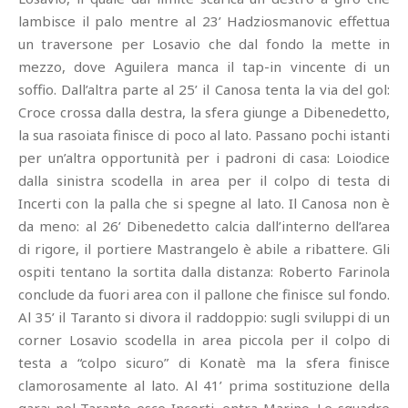
lambisce il palo mentre al 23’ Hadziosmanovic effettua
un traversone per Losavio che dal fondo la mette in
mezzo, dove Aguilera manca il tap-in vincente di un
soffio. Dall’altra parte al 25’ il Canosa tenta la via del gol:
Croce crossa dalla destra, la sfera giunge a Dibenedetto,
la sua rasoiata finisce di poco al lato. Passano pochi istanti
per un’altra opportunità per i padroni di casa: Loiodice
dalla sinistra scodella in area per il colpo di testa di
Incerti con la palla che si spegne al lato. Il Canosa non è
da meno: al 26’ Dibenedetto calcia dall’interno dell’area
di rigore, il portiere Mastrangelo è abile a ribattere. Gli
ospiti tentano la sortita dalla distanza: Roberto Farinola
conclude da fuori area con il pallone che finisce sul fondo.
Al 35’ il Taranto si divora il raddoppio: sugli sviluppi di un
corner Losavio scodella in area piccola per il colpo di
testa a “colpo sicuro” di Konatè ma la sfera finisce
clamorosamente al lato. Al 41’ prima sostituzione della