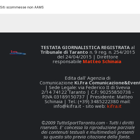
Siti scommesse non AAMS
TESTATA GIORNALISTICA REGISTRATA
al
Tribunale di Taranto
n. 9 reg. n. 254/2015
del 24/04/2015 | Direttore
responsabile
Matteo Schinaia
Edita dall' Agenzia di
Comunicazione
Ki.Fra Comunicazione&Event
| Sede Legale: via Federico II di Svevia
2/14 74122 Taranto | C.F.: 90255850738 -
P.IVA 03189150737 | Presidente: Matteo
Schinaia | Tel.: (+39) 3485222380 mail:
info@kifra.it
- sito web:
kifra.it
©2009 TuttoSportTaranto.com - Tutti i diritti
riservati. E' concessa la riproduzione parziale
dei contenuti testuali e multimediali presenti
su questo sito previa citazione della fonte.