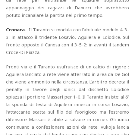
da rete per entrambe le squadre soprattutto
appannaggio dei ragazzi di Danucci che avrebbero
potuto incanalare la partita nel primo tempo.
Cronaca.
Il Taranto si modula con l’abituale modulo 4-3-
3: in attacco il tridente Losavio, Aguilera e Loiodice. Sul
fronte opposto il Canosa con il 3-5-2: in avanti il tandem
Croce-Di Piazza.
Pronti via e il Taranto usufruisce di un calcio di rigore :
Aguilera lanciato a rete viene atterrato in area da De Gol
che viene ammonito nella circostanza. L’arbitro decreta il
penalty in favore degli ionici: dal dischetto Loiodice
spiazza il portiere Massari per 1-0. Il Taranto insiste: al 6’
la sponda di testa di Aguilera innesca in corsa Losavio,
l’attaccante scatta sul filo del fuorigioco ma l’estremo
difensore Massari è abile a salvare in corner. Gli ionici
continuano a confezionare azioni da rete: Vukoja lancia
Losavio, il quale dal limite scarica un destro a giro che