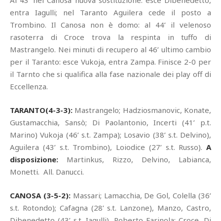
Al 43’ nel Canosa nuova sostituzione: esce Dibenedetto,
entra Iagulli; nel Taranto Aguilera cede il posto a
Trombino. Il Canosa non è domo: al 44’ il velenoso
rasoterra di Croce trova la respinta in tuffo di
Mastrangelo. Nei minuti di recupero al 46’ ultimo cambio
per il Taranto: esce Vukoja, entra Zampa. Finisce 2-0 per
il Tarnto che si qualifica alla fase nazionale dei play off di
Eccellenza.
TARANTO(4-3-3):
Mastrangelo; Hadziosmanovic, Konate,
Gustamacchia, Sansò; Di Paolantonio, Incerti (41’ p.t.
Marino) Vukoja (46’ s.t. Zampa); Losavio (38’ s.t. Delvino),
Aguilera (43’ s.t. Trombino), Loiodice (27’ s.t. Russo).
A
disposizione:
Martinkus, Rizzo, Delvino, Labianca,
Monetti. All. Danucci.
CANOSA (3-5-2):
Massari; Lamacchia, De Gol, Colella (36’
s.t. Rotondo); Cafagna (28’ s.t. Lanzone), Manzo, Castro,
Dibenedetto (43’ s.t. Iagulli), Roberto Farinola; Croce, Di