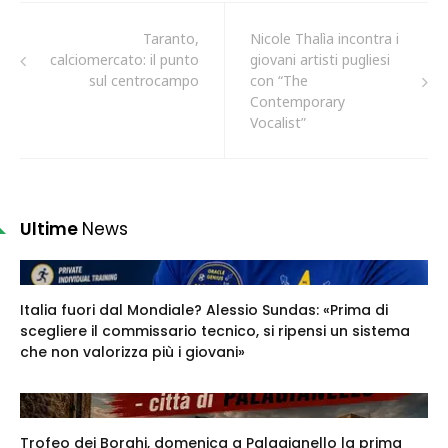
Taranto,
Nicole Thalìa incontra i
calciomercato: il punto
giovani artisti pugliesi
sul centrocampo
con “The
Contemporary
Vocalist”
Ultime
News
Italia fuori dal Mondiale? Alessio Sundas: «Prima di
scegliere il commissario tecnico, si ripensi un sistema
che non valorizza più i giovani»
Trofeo dei Borghi, domenica a Palagianello la prima