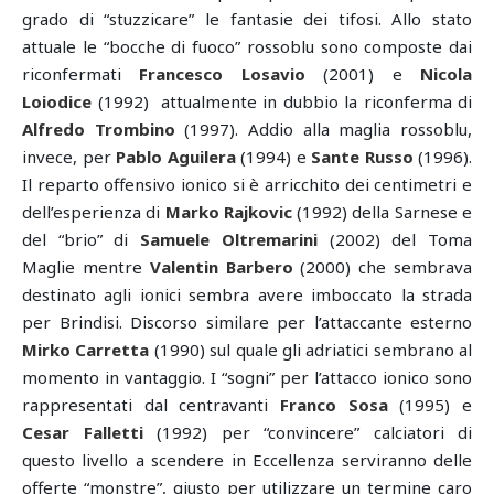
grado di “stuzzicare” le fantasie dei tifosi. Allo stato
attuale le “bocche di fuoco” rossoblu sono composte dai
riconfermati
Francesco Losavio
(2001) e
Nicola
Loiodice
(1992) attualmente in dubbio la riconferma di
Alfredo Trombino
(1997). Addio alla maglia rossoblu,
invece, per
Pablo Aguilera
(1994) e
Sante Russo
(1996).
Il reparto offensivo ionico si è arricchito dei centimetri e
dell’esperienza di
Marko Rajkovic
(1992) della Sarnese e
del “brio” di
Samuele Oltremarini
(2002) del Toma
Maglie mentre
Valentin Barbero
(2000) che sembrava
destinato agli ionici sembra avere imboccato la strada
per Brindisi. Discorso similare per l’attaccante esterno
Mirko Carretta
(1990) sul quale gli adriatici sembrano al
momento in vantaggio. I “sogni” per l’attacco ionico sono
rappresentati dal centravanti
Franco Sosa
(1995) e
Cesar Falletti
(1992) per “convincere” calciatori di
questo livello a scendere in Eccellenza serviranno delle
offerte “monstre”, giusto per utilizzare un termine caro