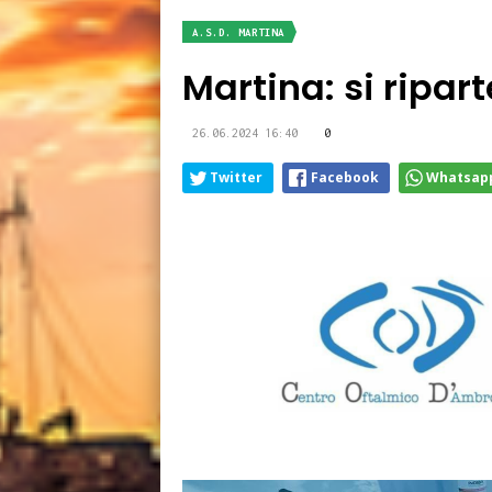
A.S.D. MARTINA
Martina: si ripart
26.06.2024 16:40
0
Twitter
Facebook
Whatsap