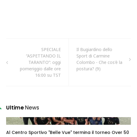
SPECIALE
Il Bugiardino dello
“ASPETTANDO IL
Sport di Carmine
TARANTO”: oggi
Colombo - Che cos'è la
pomeriggio dalle ore
postura? (9)
16:00 su TST
Ultime
News
Al Centro Sportivo "Belle Vue" termina il torneo Over 50