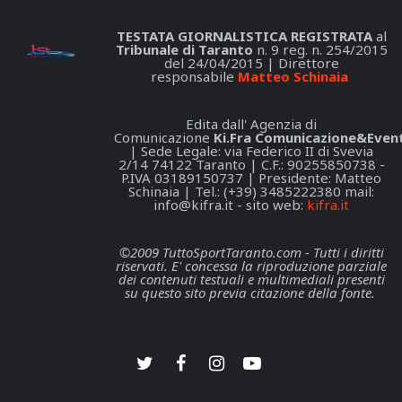
TESTATA GIORNALISTICA REGISTRATA
al
Tribunale di Taranto
n. 9 reg. n. 254/2015
del 24/04/2015 | Direttore
responsabile
Matteo Schinaia
Edita dall' Agenzia di
Comunicazione
Ki.Fra Comunicazione&Event
| Sede Legale: via Federico II di Svevia
2/14 74122 Taranto | C.F.: 90255850738 -
P.IVA 03189150737 | Presidente: Matteo
Schinaia | Tel.: (+39) 3485222380 mail:
info@kifra.it
- sito web:
kifra.it
©2009 TuttoSportTaranto.com - Tutti i diritti
riservati. E' concessa la riproduzione parziale
dei contenuti testuali e multimediali presenti
su questo sito previa citazione della fonte.