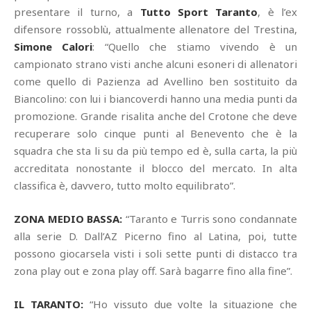
presentare il turno, a
Tutto Sport Taranto
, è l’ex
difensore rossoblù, attualmente allenatore del Trestina,
Simone Calori
: “Quello che stiamo vivendo è un
campionato strano visti anche alcuni esoneri di allenatori
come quello di Pazienza ad Avellino ben sostituito da
Biancolino: con lui i biancoverdi hanno una media punti da
promozione. Grande risalita anche del Crotone che deve
recuperare solo cinque punti al Benevento che è la
squadra che sta li su da più tempo ed è, sulla carta, la più
accreditata nonostante il blocco del mercato. In alta
classifica è, davvero, tutto molto equilibrato”.
ZONA MEDIO BASSA:
“Taranto e Turris sono condannate
alla serie D. Dall’AZ Picerno fino al Latina, poi, tutte
possono giocarsela visti i soli sette punti di distacco tra
zona play out e zona play off. Sarà bagarre fino alla fine”.
IL TARANTO:
“Ho vissuto due volte la situazione che