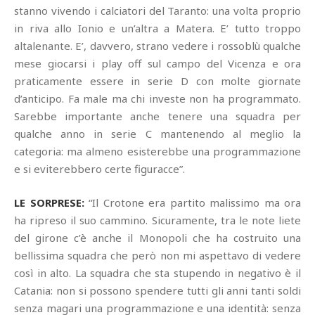
stanno vivendo i calciatori del Taranto: una volta proprio
in riva allo Ionio e un’altra a Matera. E’ tutto troppo
altalenante. E’, davvero, strano vedere i rossoblù qualche
mese giocarsi i play off sul campo del Vicenza e ora
praticamente essere in serie D con molte giornate
d’anticipo. Fa male ma chi investe non ha programmato.
Sarebbe importante anche tenere una squadra per
qualche anno in serie C mantenendo al meglio la
categoria: ma almeno esisterebbe una programmazione
e si eviterebbero certe figuracce”.
LE SORPRESE:
“Il Crotone era partito malissimo ma ora
ha ripreso il suo cammino. Sicuramente, tra le note liete
del girone c’è anche il Monopoli che ha costruito una
bellissima squadra che però non mi aspettavo di vedere
così in alto. La squadra che sta stupendo in negativo è il
Catania: non si possono spendere tutti gli anni tanti soldi
senza magari una programmazione e una identità: senza