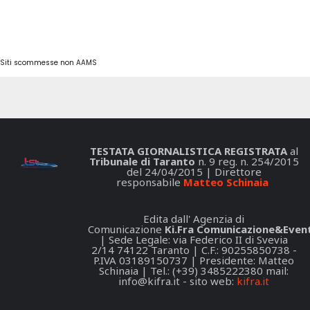
Siti scommesse non AAMS
TESTATA GIORNALISTICA REGISTRATA
al
Tribunale di Taranto
n. 9 reg. n. 254/2015
del 24/04/2015 | Direttore
responsabile
Matteo Schinaia
Edita dall' Agenzia di
Comunicazione
Ki.Fra Comunicazione&Event
| Sede Legale: via Federico II di Svevia
2/14 74122 Taranto | C.F.: 90255850738 -
P.IVA 03189150737 | Presidente: Matteo
Schinaia | Tel.: (+39) 3485222380 mail:
info@kifra.it
- sito web:
kifra.it