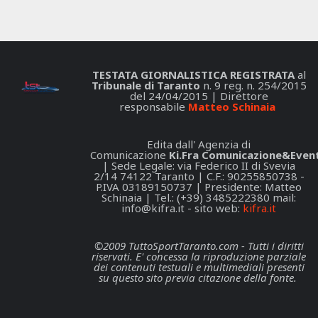
TESTATA GIORNALISTICA REGISTRATA
al
Tribunale di Taranto
n. 9 reg. n. 254/2015
del 24/04/2015 | Direttore
responsabile
Matteo Schinaia
Edita dall' Agenzia di
Comunicazione
Ki.Fra Comunicazione&Event
| Sede Legale: via Federico II di Svevia
2/14 74122 Taranto | C.F.: 90255850738 -
P.IVA 03189150737 | Presidente: Matteo
Schinaia | Tel.: (+39) 3485222380 mail:
info@kifra.it
- sito web:
kifra.it
©2009 TuttoSportTaranto.com - Tutti i diritti
riservati. E' concessa la riproduzione parziale
dei contenuti testuali e multimediali presenti
su questo sito previa citazione della fonte.