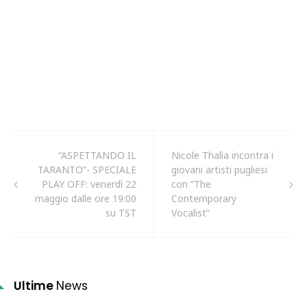
“ASPETTANDO IL
Nicole Thalìa incontra i
TARANTO”- SPECIALE
giovani artisti pugliesi
PLAY OFF: venerdì 22
con “The
maggio dalle ore 19:00
Contemporary
su TST
Vocalist”
Ultime
News