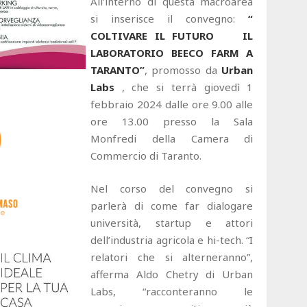
All’interno di questa macroarea
si inserisce il convegno:
“
COLTIVARE IL FUTURO IL
LABORATORIO BEECO FARM A
TARANTO”
, promosso da
Urban
Labs
, che si terrà giovedì 1
febbraio 2024 dalle ore 9.00 alle
ore 13.00 presso la Sala
Monfredi della Camera di
Commercio di Taranto.
Nel corso del convegno si
parlerà di come far dialogare
università, startup e attori
dell’industria agricola e hi-tech. “I
relatori che si alterneranno”,
afferma Aldo Chetry di Urban
Labs, “racconteranno le