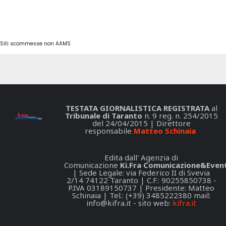
Siti scommesse non AAMS
TESTATA GIORNALISTICA REGISTRATA
al
Tribunale di Taranto
n. 9 reg. n. 254/2015
del 24/04/2015 | Direttore
responsabile
Matteo Schinaia
Edita dall' Agenzia di
Comunicazione
Ki.Fra Comunicazione&Event
| Sede Legale: via Federico II di Svevia
2/14 74122 Taranto | C.F.: 90255850738 -
P.IVA 03189150737 | Presidente: Matteo
Schinaia | Tel.: (+39) 3485222380 mail:
info@kifra.it
- sito web:
kifra.it