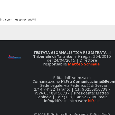
Siti scommesse non AAMS
TESTATA GIORNALISTICA REGISTRATA
al
Tribunale di Taranto
n. 9 reg. n. 254/2015
del 24/04/2015 | Direttore
responsabile
Matteo Schinaia
Edita dall' Agenzia di
Comunicazione
Ki.Fra Comunicazione&Event
| Sede Legale: via Federico II di Svevia
2/14 74122 Taranto | C.F.: 90255850738 -
P.IVA 03189150737 | Presidente: Matteo
Schinaia | Tel.: (+39) 3485222380 mail:
info@kifra.it
- sito web:
kifra.it
©2009 TuttoSportTaranto.com - Tutti i diritti