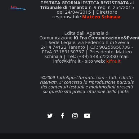
TESTATA GIORNALISTICA REGISTRATA
al
Tribunale di Taranto
n. 9 reg. n. 254/2015
del 24/04/2015 | Direttore
responsabile
Matteo Schinaia
Edita dall' Agenzia di
Comunicazione
Ki.Fra Comunicazione&Event
| Sede Legale: via Federico II di Svevia
2/14 74122 Taranto | C.F.: 90255850738 -
P.IVA 03189150737 | Presidente: Matteo
Schinaia | Tel.: (+39) 3485222380 mail:
info@kifra.it
- sito web:
kifra.it
©2009 TuttoSportTaranto.com - Tutti i diritti
riservati. E' concessa la riproduzione parziale
dei contenuti testuali e multimediali presenti
su questo sito previa citazione della fonte.