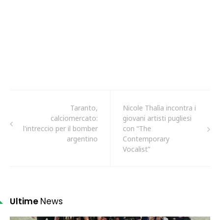
Taranto,
Nicole Thalìa incontra i
calciomercato:
giovani artisti pugliesi
l'intreccio per il bomber
con “The
argentino
Contemporary
Vocalist”
Ultime
News