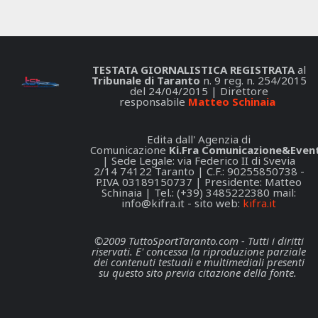
TESTATA GIORNALISTICA REGISTRATA
al
Tribunale di Taranto
n. 9 reg. n. 254/2015
del 24/04/2015 | Direttore
responsabile
Matteo Schinaia
Edita dall' Agenzia di
Comunicazione
Ki.Fra Comunicazione&Event
| Sede Legale: via Federico II di Svevia
2/14 74122 Taranto | C.F.: 90255850738 -
P.IVA 03189150737 | Presidente: Matteo
Schinaia | Tel.: (+39) 3485222380 mail:
info@kifra.it
- sito web:
kifra.it
©2009 TuttoSportTaranto.com - Tutti i diritti
riservati. E' concessa la riproduzione parziale
dei contenuti testuali e multimediali presenti
su questo sito previa citazione della fonte.