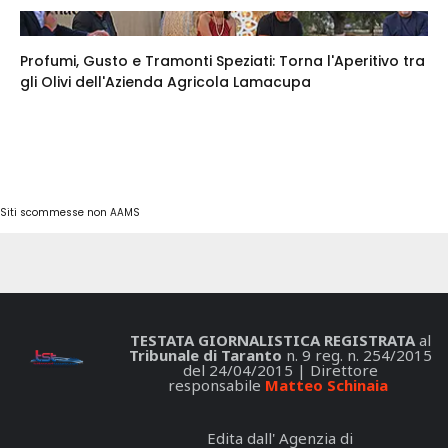
Profumi, Gusto e Tramonti Speziati: Torna l'Aperitivo tra
gli Olivi dell'Azienda Agricola Lamacupa
Siti scommesse non AAMS
TESTATA GIORNALISTICA REGISTRATA
al
Tribunale di Taranto
n. 9 reg. n. 254/2015
del 24/04/2015 | Direttore
responsabile
Matteo Schinaia
Edita dall' Agenzia di