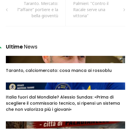
Taranto. Mercato:
Palmieri: "Contro il
l’”affaire” portiere e la
Racale serve una
bella gioventù
vittoria"
Ultime
News
Taranto, calciomercato: cosa manca ai rossoblu
Italia fuori dal Mondiale? Alessio Sundas: «Prima di
scegliere il commissario tecnico, si ripensi un sistema
che non valorizza più i giovani»