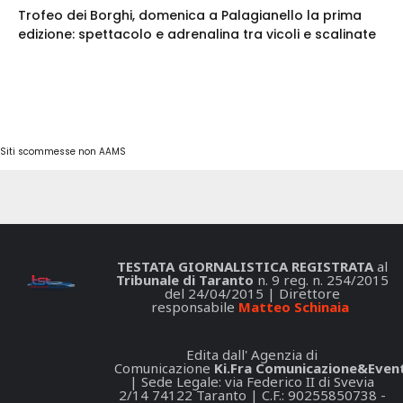
Trofeo dei Borghi, domenica a Palagianello la prima
edizione: spettacolo e adrenalina tra vicoli e scalinate
Siti scommesse non AAMS
TESTATA GIORNALISTICA REGISTRATA
al
Tribunale di Taranto
n. 9 reg. n. 254/2015
del 24/04/2015 | Direttore
responsabile
Matteo Schinaia
Edita dall' Agenzia di
Comunicazione
Ki.Fra Comunicazione&Event
| Sede Legale: via Federico II di Svevia
2/14 74122 Taranto | C.F.: 90255850738 -