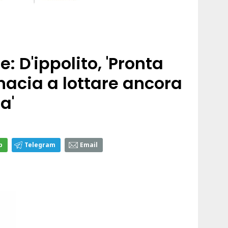
 D'ippolito, 'Pronta
nacia a lottare ancora
a'
p
Telegram
Email