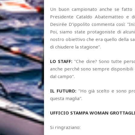
Un buon campionato anche se fatto d
Presidente Cataldo Abatematteo e de
Desirée D'ippolito commenta così: "Iniz
Poi, siamo state protagoniste di alcun
nostro obiettivo che era quello della sa
di chiudere la stagione".
LO STAFF:
"Che dire? Sono tutte pers
anche perché sono sempre disponibili e
dal campo".
IL FUTURO:
"Ho già scelto e sono pro
questa maglia".
UFFICIO STAMPA WOMAN GROTTAGLIE
Si ringraziano: