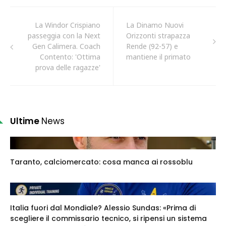
La Windor Crispiano
La Dinamo Nuovi
passeggia con la Next
Orizzonti strapazza
Gen Calimera. Coach
Rende (92-57) e
Contento: 'Ottima
mantiene il primato
prova delle ragazze'
Ultime
News
Taranto, calciomercato: cosa manca ai rossoblu
Italia fuori dal Mondiale? Alessio Sundas: «Prima di
scegliere il commissario tecnico, si ripensi un sistema