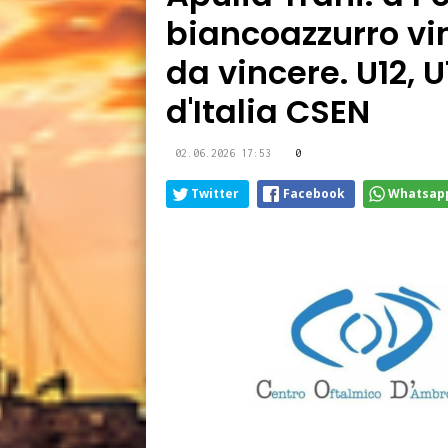
biancoazzurro vin
da vincere. U12, 
d'Italia CSEN
02.06.2026 17:53
0
Twitter
Facebook
Whatsap