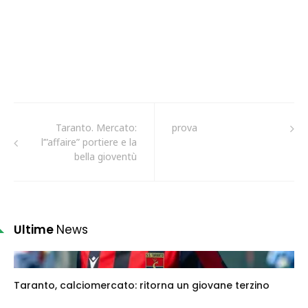
Taranto. Mercato:
prova
l’”affaire” portiere e la
bella gioventù
Ultime
News
Taranto, calciomercato: ritorna un giovane terzino