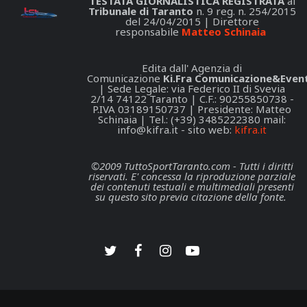
TESTATA GIORNALISTICA REGISTRATA
al
Tribunale di Taranto
n. 9 reg. n. 254/2015
del 24/04/2015 | Direttore
responsabile
Matteo Schinaia
Edita dall' Agenzia di
Comunicazione
Ki.Fra Comunicazione&Event
| Sede Legale: via Federico II di Svevia
2/14 74122 Taranto | C.F.: 90255850738 -
P.IVA 03189150737 | Presidente: Matteo
Schinaia | Tel.: (+39) 3485222380 mail:
info@kifra.it
- sito web:
kifra.it
©2009 TuttoSportTaranto.com - Tutti i diritti
riservati. E' concessa la riproduzione parziale
dei contenuti testuali e multimediali presenti
su questo sito previa citazione della fonte.